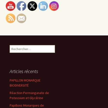
Rechercher :
Articles récents
PAPILLON MONARQUE
BIODIVERSITÉ
Réaction Permanganate de
Potassium et Glycérine
Papillons Monarques de