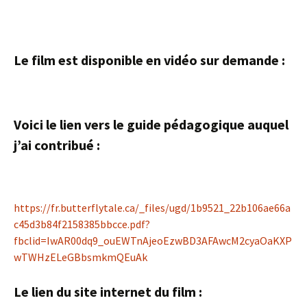
Le film est disponible en vidéo sur demande :
Voici le lien vers le guide pédagogique auquel
j’ai contribué :
https://fr.butterflytale.ca/_files/ugd/1b9521_22b106ae66a
c45d3b84f2158385bbcce.pdf?
fbclid=IwAR00dq9_ouEWTnAjeoEzwBD3AFAwcM2cyaOaKXP
wTWHzELeGBbsmkmQEuAk
Le lien du site internet du film :