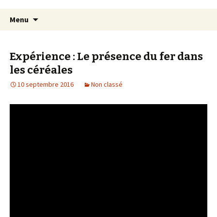
Aller
Recherc
Menu
au
contenu
Expérience : Le présence du fer dans
les céréales
10 septembre 2016
Non classé