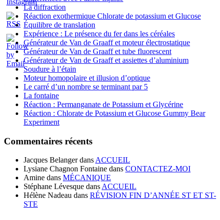
La diffraction
Réaction exothermique Chlorate de potassium et Glucose
Équilibre de translation
Expérience : Le présence du fer dans les céréales
Générateur de Van de Graaff et moteur électrostatique
Générateur de Van de Graaff et tube fluorescent
Générateur de Van de Graaff et assiettes d’aluminium
Soudure à l’étain
Moteur homopolaire et illusion d’optique
Le carré d’un nombre se terminant par 5
La fontaine
Réaction : Permanganate de Potassium et Glycérine
Réaction : Chlorate de Potassium et Glucose Gummy Bear
Experiment
Commentaires récents
Jacques Belanger
dans
ACCUEIL
Lysiane Chagnon Fontaine
dans
CONTACTEZ-MOI
Amine
dans
MÉCANIQUE
Stéphane Lévesque
dans
ACCUEIL
Hélène Nadeau
dans
RÉVISION FIN D’ANNÉE ST ET ST-
STE