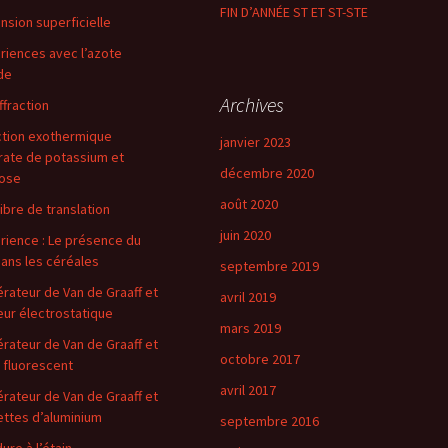
FIN D’ANNÉE ST ET ST-STE
ension superficielle
riences avec l’azote
ide
Archives
ffraction
tion exothermique
janvier 2023
rate de potassium et
décembre 2020
ose
août 2020
libre de translation
juin 2020
rience : Le présence du
dans les céréales
septembre 2019
rateur de Van de Graaff et
avril 2019
ur électrostatique
mars 2019
rateur de Van de Graaff et
octobre 2017
 fluorescent
avril 2017
rateur de Van de Graaff et
ettes d’aluminium
septembre 2016