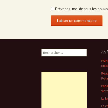
Prévenez-moi de tous les nouvea
Rechercher :
Art
PAP
BIOD
Réac
Pota
Papi
Victo
La l
La c