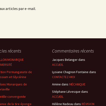
ux articles par e-mail.
icles récents
Commentaires récents
ILLON MONARQUE
Jacques Belanger
dans
IVERSITÉ
ACCUEIL
tion Permanganate de
Lysiane Chagnon Fontaine
dans
ssium et Glycérine
CONTACTEZ-MOI
llons Monarques de
Amine
dans
MÉCANIQUE
riaville
Stéphane Lévesque
dans
entille convergente
ACCUEIL
himie de la tire éponge
Hélène Nadeau
dans
RÉVISION