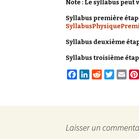
Note : Le syllabus peut 
Syllabus première étape
SyllabusPhysiquePrem
Syllabus deuxième étap
Syllabus troisième étap
Fa
Li
R
T
E
ce
n
e
wi
m
b
ke
d
tt
ai
o
dI
di
er
l
o
n
t
k
Laisser un commenta