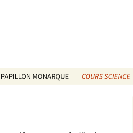
PAPILLON MONARQUE
COURS SCIENCE
DESCRIPTION
CHIMIE
CONFÉRENCE/ATELIER
PHYSIQUE
MÉDIAS
MATHÉMATIQUE
DATES