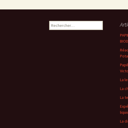
Rechercher :
Art
PAP
BIOD
Réac
Pota
Papi
Victo
La l
La c
La t
Expé
liqu
La di