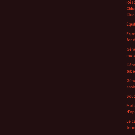
Réac
Chlo
Gluc
Équi
Expé
fer 
Géné
mote
Géné
tube
Géné
assi
Soud
Mote
d’op
Le c
term