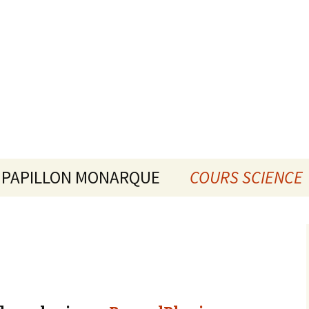
PAPILLON MONARQUE
COURS SCIENCE
DESCRIPTION
CHIMIE
CONFÉRENCE/ATELIER
PHYSIQUE
MÉDIAS
MATHÉMATIQUE
DATES