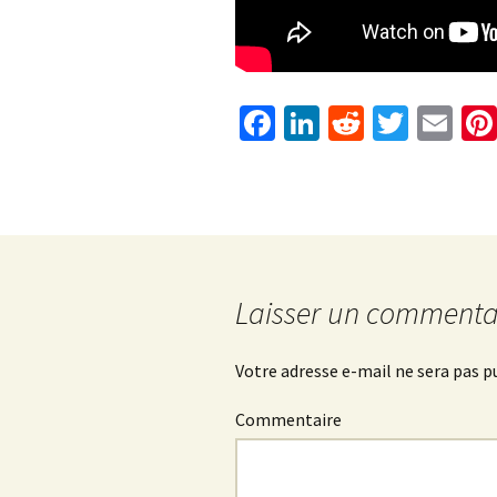
Fa
Li
R
T
E
ce
n
e
wi
m
b
ke
d
tt
ai
o
dI
di
er
l
o
n
t
k
Laisser un commenta
Votre adresse e-mail ne sera pas p
Commentaire