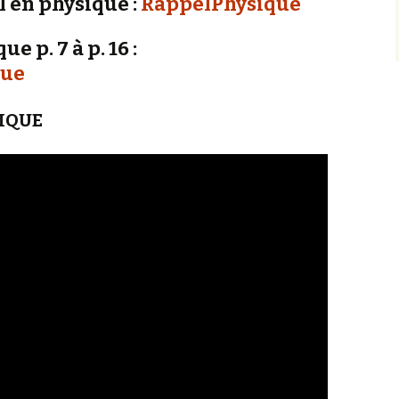
 en physique :
RappelPhysique
CONFÉRENCE/ATELIER
ST-STE
e p. 7 à p. 16 :
FILM
EXPO SLAM
que
PAPILLON
PHOTOS
SIQUE
OUTILS
MONARQUE
VIDÉOS
DOCUMENTS
NatureWeb.com
GALERIE
PHOTOS
CONFÉRENCES/ATELIERS
FONDATIONS
QUIZ