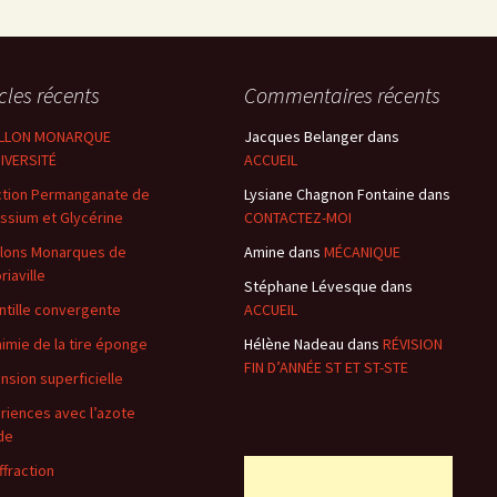
icles récents
Commentaires récents
ILLON MONARQUE
Jacques Belanger
dans
IVERSITÉ
ACCUEIL
tion Permanganate de
Lysiane Chagnon Fontaine
dans
ssium et Glycérine
CONTACTEZ-MOI
llons Monarques de
Amine
dans
MÉCANIQUE
riaville
Stéphane Lévesque
dans
entille convergente
ACCUEIL
himie de la tire éponge
Hélène Nadeau
dans
RÉVISION
FIN D’ANNÉE ST ET ST-STE
ension superficielle
riences avec l’azote
ide
ffraction