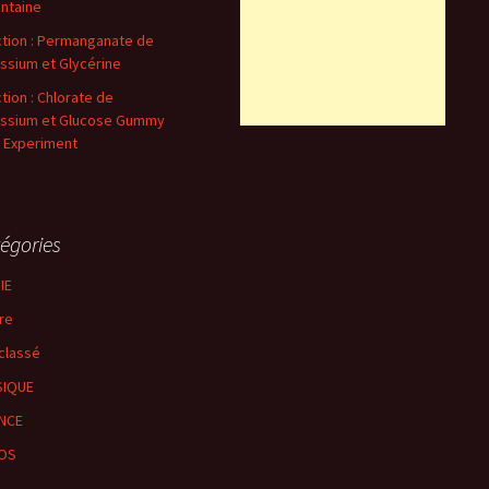
ontaine
tion : Permanganate de
ssium et Glycérine
tion : Chlorate de
ssium et Glucose Gummy
 Experiment
égories
IE
re
classé
SIQUE
NCE
ÉOS