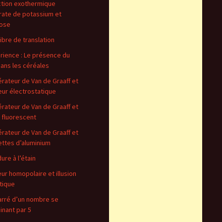
tion exothermique
rate de potassium et
ose
libre de translation
rience : Le présence du
dans les céréales
rateur de Van de Graaff et
ur électrostatique
rateur de Van de Graaff et
 fluorescent
rateur de Van de Graaff et
ettes d’aluminium
ure à l’étain
ur homopolaire et illusion
tique
arré d’un nombre se
inant par 5