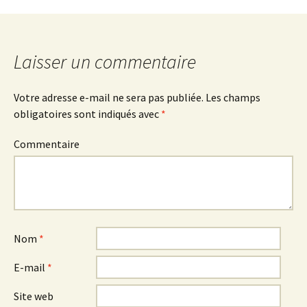
o
n
t
t
ge
ge
k
r
r
Laisser un commentaire
Votre adresse e-mail ne sera pas publiée.
Les champs
obligatoires sont indiqués avec
*
Commentaire
Nom
*
E-mail
*
Site web