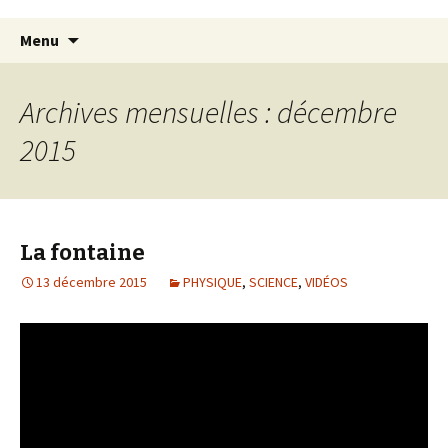
Aller
Recherc
Menu
au
contenu
Archives mensuelles : décembre
2015
La fontaine
13 décembre 2015
PHYSIQUE
,
SCIENCE
,
VIDÉOS