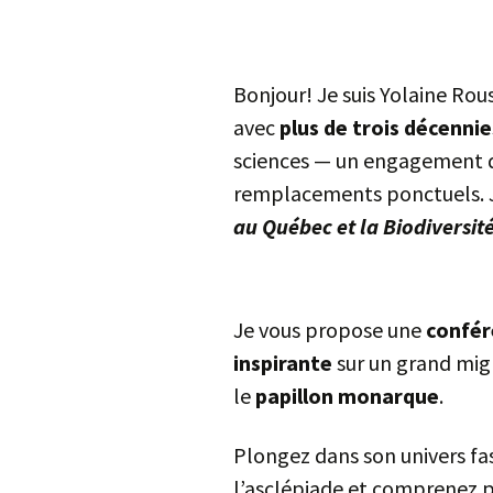
Bonjour! Je suis Yolaine Rou
avec
plus de trois décenni
sciences — un engagement qu
remplacements ponctuels. Je 
au Québec et la Biodiversit
Je vous propose une
confére
inspirante
sur un grand mig
le
papillon monarque
.
Plongez dans son univers fa
l’asclépiade et comprenez p