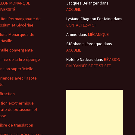
ILLON MONARQUE
Jacques Belanger
dans
IVERSITÉ
ACCUEIL
tion Permanganate de
Lysiane Chagnon Fontaine
dans
ssium et Glycérine
CONTACTEZ-MOI
llons Monarques de
Amine
dans
MÉCANIQUE
riaville
Stéphane Lévesque
dans
entille convergente
ACCUEIL
himie de la tire éponge
Hélène Nadeau
dans
RÉVISION
FIN D’ANNÉE ST ET ST-STE
ension superficielle
riences avec l’azote
ide
ffraction
tion exothermique
rate de potassium et
ose
libre de translation
rience : Le présence du