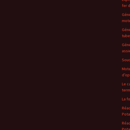
fer 
Géné
mote
Géné
tube
Géné
assi
Soud
Mote
d’op
Le c
term
La f
Réac
Pota
Réac
Pota