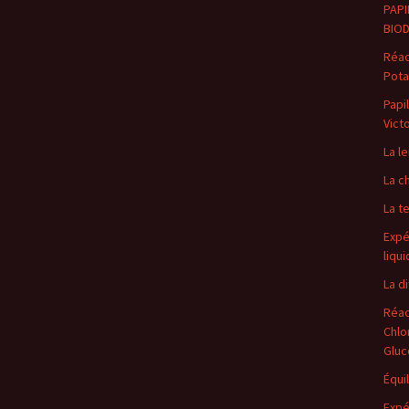
PAP
BIOD
Réac
Pota
Papi
Victo
La l
La c
La t
Expé
liqu
La di
Réac
Chlo
Gluc
Équi
Expé