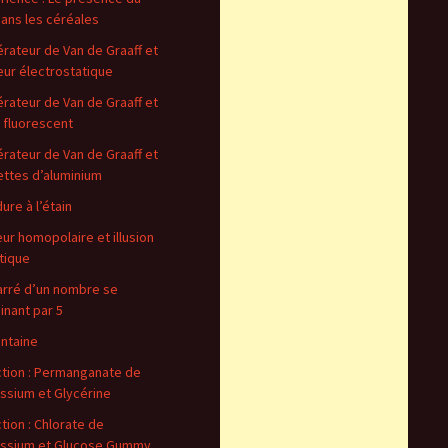
dans les céréales
rateur de Van de Graaff et
ur électrostatique
rateur de Van de Graaff et
 fluorescent
rateur de Van de Graaff et
ettes d’aluminium
ure à l’étain
ur homopolaire et illusion
tique
arré d’un nombre se
inant par 5
ontaine
tion : Permanganate de
ssium et Glycérine
tion : Chlorate de
ssium et Glucose Gummy