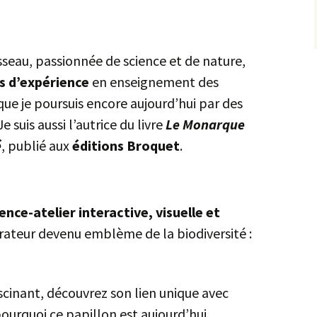
CONFÉRENCE/ATELIER
ST-STE
FILM
EXPO SLAM
sseau, passionnée de science et de nature,
es d’expérience
en enseignement des
PAPILLON
PHOTOS
OUTILS
e je poursuis encore aujourd’hui par des
MONARQUE
suis aussi l’autrice du livre
Le Monarque
VIDÉOS
DOCUMENTS
é
, publié aux
éditions Broquet
.
NatureWeb.com
GALERIE
PHOTOS
nce-atelier interactive, visuelle et
CONFÉRENCES/ATELIERS
rateur devenu emblème de la biodiversité :
FONDATIONS
scinant, découvrez son lien unique avec
QUIZ
ourquoi ce papillon est aujourd’hui