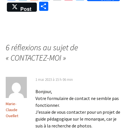
ce
n
e
wi
m
nt
es
P
Post
b
ke
d
tt
ai
er
se
ar
o
dI
di
er
l
es
n
ta
o
n
t
t
ge
ge
k
r
r
6 réflexions au sujet de
«
CONTACTEZ-MOI
»
1 mai 2023 à 15 h 06 min
Bonjour,
Votre formulaire de contact ne semble pas
Marie-
fonctionner.
Claude
J’essaie de vous contacter pour un projet de
Ouellet
guide pédagogique sur le monarque, car je
suis à la recherche de photos.